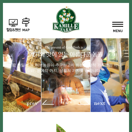
The present of God Herb is.....
향기와 맛이 있는 아름다운 농원
"팜 카밀레"는 허브농원이 추구하고자 하는 관상적 가치뿐만 아니
라, 원예적 가치, 생활적 가치를 전합니다.
4/27
prev
next