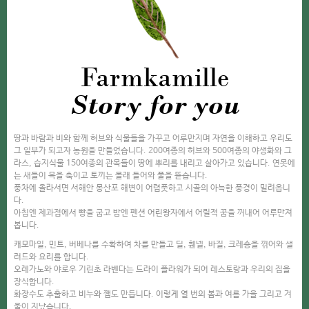
Farmkamille
Story for you
땅과 바람과 비와 함께 허브와 식물들을 가꾸고 어루만지며 자연을 이해하고 우리도
그 일부가 되고자 농원을 만들었습니다. 200여종의 허브와 500여종의 야생화와 그
라스, 습지식물 150여종의 관목들이 땅에 뿌리를 내리고 살아가고 있습니다. 연못에
는 새들이 목을 축이고 토끼는 몰래 들어와 풀을 뜯습니다.
풍차에 올라서면 서해안 몽산포 해변이 어렴풋하고 시골의 아늑한 풍경이 밀려옵니
다.
아침엔 제과점에서 빵을 굽고 밤엔 펜션 어린왕자에서 어릴적 꿈을 꺼내어 어루만져
봅니다.
캐모마일, 민트, 버베나를 수확하여 차를 만들고 딜, 휀넬, 바질, 크레숑을 꺾어와 샐
러드와 요리를 합니다.
오레가노와 야로우 기린초 라벤다는 드라이 플라워가 되어 레스토랑과 우리의 집을
장식합니다.
화장수도 추출하고 비누와 쨈도 만듭니다. 이렇게 열 번의 봄과 여름 가을 그리고 겨
울이 지났습니다.