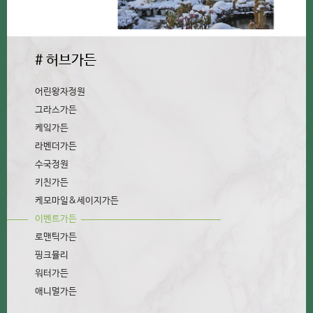
# 허브가든
어린왕자정원
그라스가든
케잌가든
라벤더가든
수국정원
키친가든
케모마일&세이지가든
이벤트가든
로맨틱가든
핑크뮬리
워터가든
애니멀가든