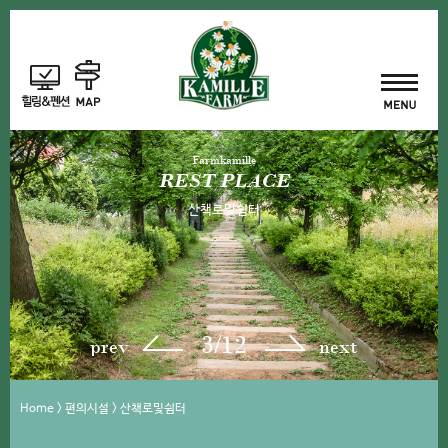
Farmkamille
REST PLACE
산책로및쉼터
3/12
prev
next
Home > 편의시설 > 산책로및쉼터