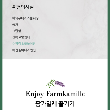
# 편의시설
야외무대&스몰웨딩
풍차
그린샵
산책로및쉼터
수영장&물놀이장
애견놀이터&펜션
Enjoy Farmkamille
팜카밀레 즐기기