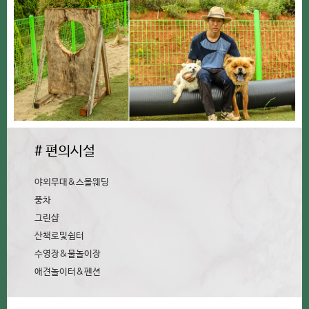
# 편의시설
야외무대&스몰웨딩
풍차
그린샵
산책로및쉼터
수영장&물놀이장
애견놀이터&펜션