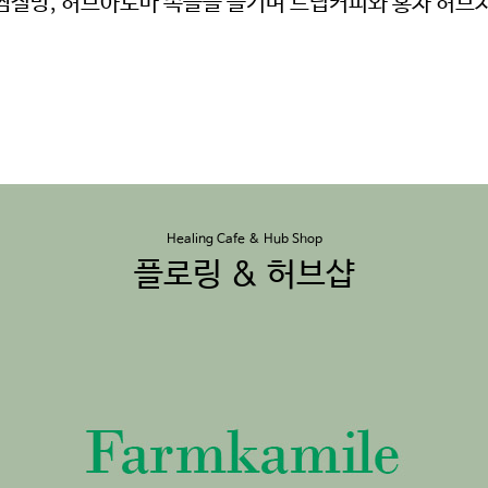
찜질방, 허브아로마 족을을 즐기며 드립커피와 홍차 허브
Healing Cafe & Hub Shop
플로링 & 허브샵