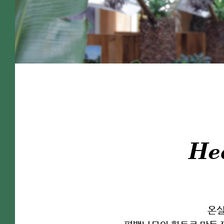
He
온실