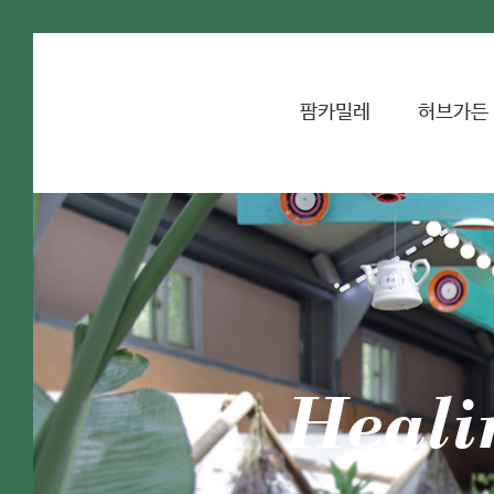
팜카밀레
허브가든
Heali