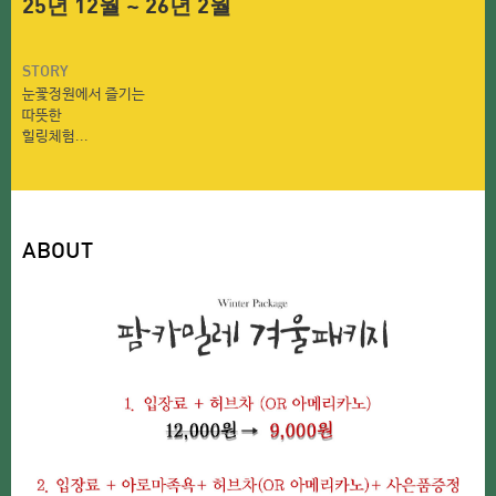
25년 12월 ~
26년 2월
STORY
눈꽃정원에서 즐기는
따뜻한
힐링체험...
ABOUT